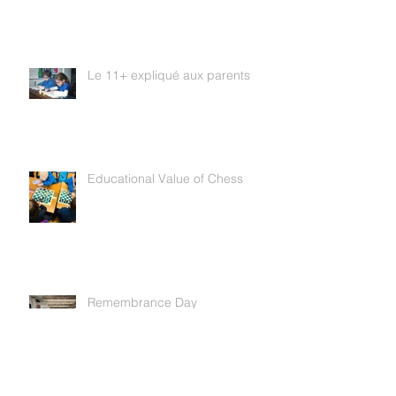
10 reasons to prefer a book
Le 11+ expliqué aux parents
Educational Value of Chess
Remembrance Day